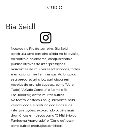
Bia Seidl
Nascida no Rio de Janeiro, Bia Seidl
construiu uma carreira sólida na televisão,
no teatro e no cinema, conquistando o
público através de interpretações
marcantes de mulheres sofisticadas, fortes
e emocionalmente intensas. Ao longo do
seu percurso artístico, participou em
novelas de grande sucesso, como "Vale
Tudo", "A Gata Comeu" e "Jamais Te
Esquecerei", entre muitas outras.
No teatro, destacou-se igualmente pela
versatilidade e profundidade das suas
interpretações, explorando papéis mais
dramáticos em peças como "O Mistério do
Fantasma Apavorado" e "Cândida", assim
como outras produções artísticas.