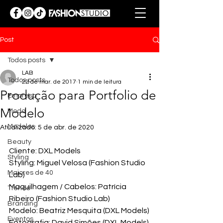
Post
Todos posts
LAB
Todos posts
22 de mar. de 2017
1 min de leitura
Produção para Portfolio de
Empresa
Modelo
Moda
Modelos
Atualizado:
5 de abr. de 2020
Beauty
Cliente: DXL Models
Styling
Styling: Miguel Velosa (Fashion Studio 
Maiores de 40
Lab)
Maquilhagem / Cabelos: Patrícia 
Trends
Ribeiro (Fashion Studio Lab)
Branding
Modelo: Beatriz Mesquita (DXL Models)
Eventos
Fotografia: David Simões (DXL Models)