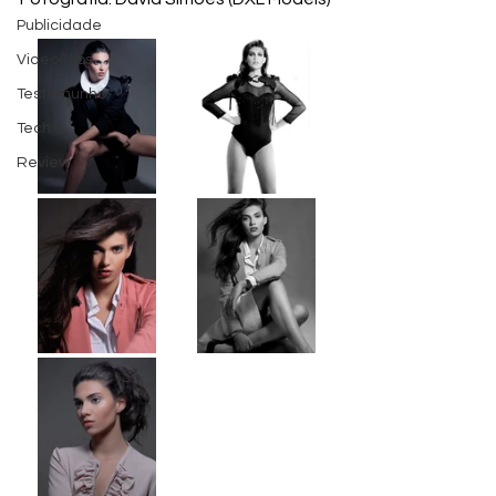
Publicidade
VideoClips
Testemunho
Tech
Review