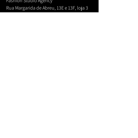
Fashion Studio Agency
Rua Margarida de Abreu, 13E e 13F, loja 3
1900-314
Lisboa
Portugal
TELEFONE
Fashion Studio:
(+351)
933 961 818
Audiovisuais:
(+351)
932 009 011
Booker:
(+351)
920 252 041
Crafted Manager:
(+351)
961 713 711
EMAIL
Fashion
Studio:
sandrina@fashionstudiopt.com