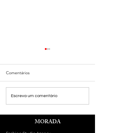
Comentários
Imagem nas entrevistas
Styling para a Re
Escreva um comentário
de emprego
Prevenir
MORADA