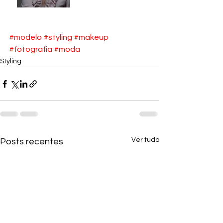
#modelo
#styling
#makeup
#fotografia
#moda
Styling
Ver tudo
Posts recentes