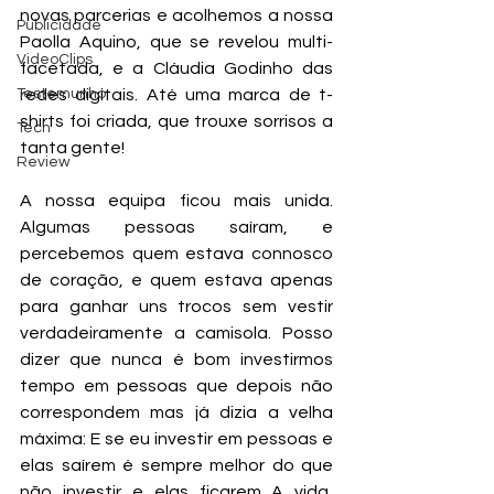
novas parcerias e acolhemos a nossa 
Publicidade
Paolla Aquino, que se revelou multi-
VideoClips
facetada, e a Cláudia Godinho das 
Testemunho
redes digitais. Até uma marca de t-
shirts foi criada, que trouxe sorrisos a 
Tech
tanta gente! 
Review
A nossa equipa ficou mais unida. 
Algumas pessoas saíram, e 
percebemos quem estava connosco 
de coração, e quem estava apenas 
para ganhar uns trocos sem vestir 
verdadeiramente a camisola. Posso 
dizer que nunca é bom investirmos 
tempo em pessoas que depois não 
correspondem mas já dizia a velha 
máxima: E se eu investir em pessoas e 
elas saírem é sempre melhor do que 
não investir e elas ficarem...A vida, 