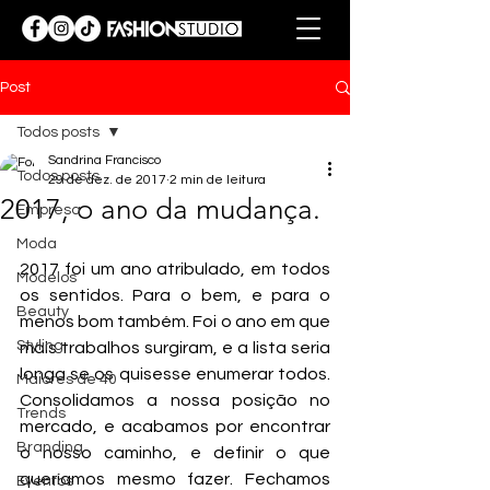
Post
Todos posts
Sandrina Francisco
Todos posts
29 de dez. de 2017
2 min de leitura
2017, o ano da mudança.
Empresa
Moda
2017 foi um ano atribulado, em todos 
Modelos
os sentidos. Para o bem, e para o 
Beauty
menos bom também. Foi o ano em que 
Styling
mais trabalhos surgiram, e a lista seria 
longa se os quisesse enumerar todos. 
Maiores de 40
Consolidamos a nossa posição no 
Trends
mercado, e acabamos por encontrar 
Branding
o nosso caminho, e definir o que 
queríamos mesmo fazer. Fechamos 
Eventos