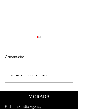
Comentários
Playboy Editorial
Campanha Prooptica
Escreva um comentário
MORADA
Fashion Studio Agency