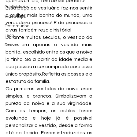
apenas um dia, tem de ser perfeito! 
Publicidade
Essa peça de vestuário faz-nos sentir 
a mulher mais bonita do mundo, uma 
VideoClips
verdadeira princesa! E de princesas e 
Testemunho
divas também reza a história!
Tech
Durante muitos séculos, o vestido da 
noiva era apenas o vestido mais 
Review
bonito, escolhido entre os que a noiva 
já tinha. Só a partir da idade média é 
que passou a ser comprado para esse 
único propósito.Refletia as posses e o 
estatuto da família.
Os primeiros vestidos de noiva eram 
simples, e brancos. Simbolizavam a 
pureza da noiva e a sua virgindade. 
Com os tempos, os estilos foram 
evoluindo e hoje já é possível 
personalizar o vestido, desde à forma 
até ao tecido. Foram introduzidas as 