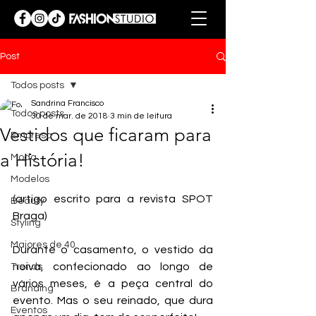
Post
Todos posts
Sandrina Francisco
Todos posts
30 de mar. de 2018
3 min de leitura
Vestidos que ficaram para
Empresa
a História!
Moda
Modelos
(artigo escrito para a revista SPOT 
Beauty
Braga)
Styling
Maiores de 40
Durante o casamento, o vestido da 
noiva, confecionado ao longo de 
Trends
vários meses, é a peça central do 
Branding
evento. Mas o seu reinado, que dura 
Eventos