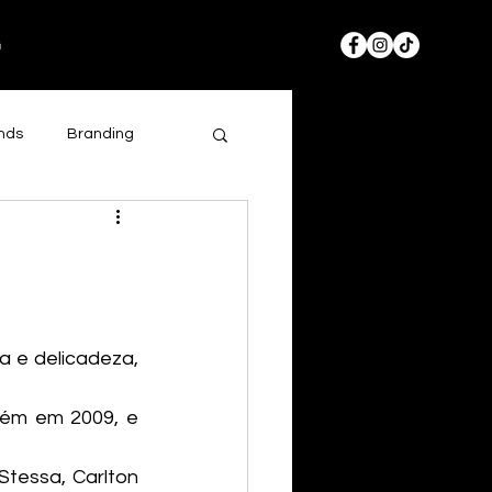
g
nds
Branding
 e delicadeza, 
ém em 2009, e 
tessa, Carlton 