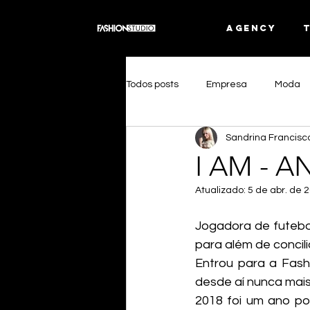
AGENCY
Todos posts
Empresa
Moda
Sandrina Francisc
Eventos
Publicidade
Vi
I AM - 
Atualizado:
5 de abr. de 
Jogadora de futebol
para além de concili
Entrou para a Fash
desde aí nunca mais
2018 foi um ano pos