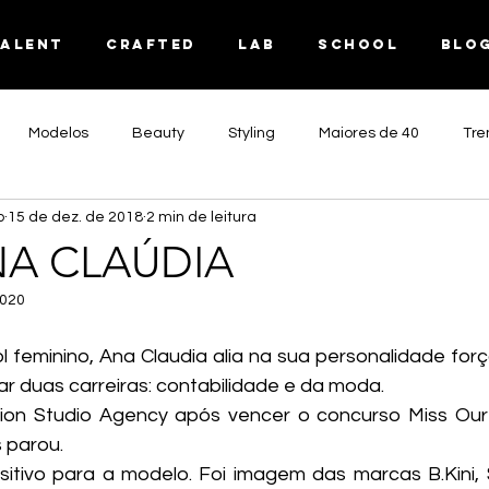
TALENT
CRAFTED
LAB
SCHOOL
Blo
Modelos
Beauty
Styling
Maiores de 40
Tre
o
15 de dez. de 2018
2 min de leitura
deoClips
Testemunho
Tech
Review
ANA CLAÚDIA
2020
 feminino, Ana Claudia alia na sua personalidade força
ar duas carreiras: contabilidade e da moda. 
ion Studio Agency após vencer o concurso Miss Our
 parou. 
itivo para a modelo. Foi imagem das marcas B.Kini, S