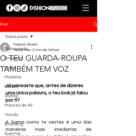
Post
Todos posts
Fashion Studio
Todos posts
19 de mar.
2 min de leitura
O TEU GUARDA-ROUPA
Empresa
TAMBÉM TEM VOZ
Moda
Modelos
Já pensaste que, antes de dizeres 
Beauty
uma única palavra, o teu look já falou 
Styling
por ti?
Maiores de 40
Trends
A forma como te vestes é uma das 
Branding
maneiras mais imediatas de 
Eventos