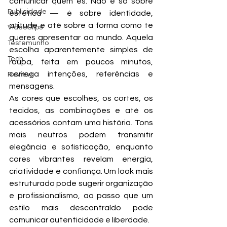
comunicar quem és. Não é só sobre 
Publicidade
estética — é sobre identidade, 
atitude e até sobre a forma como te 
VideoClips
queres apresentar ao mundo. Aquela 
Testemunho
escolha aparentemente simples de 
Tech
roupa, feita em poucos minutos, 
carrega intenções, referências e 
Review
mensagens.
As cores que escolhes, os cortes, os 
tecidos, as combinações e até os 
acessórios contam uma história. Tons 
mais neutros podem transmitir 
elegância e sofisticação, enquanto 
cores vibrantes revelam energia, 
criatividade e confiança. Um look mais 
estruturado pode sugerir organização 
e profissionalismo, ao passo que um 
estilo mais descontraído pode 
comunicar autenticidade e liberdade.