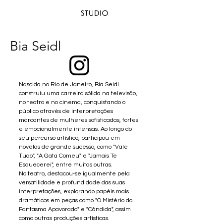
Bia Seidl
Nascida no Rio de Janeiro, Bia Seidl
construiu uma carreira sólida na televisão,
no teatro e no cinema, conquistando o
público através de interpretações
marcantes de mulheres sofisticadas, fortes
e emocionalmente intensas. Ao longo do
seu percurso artístico, participou em
novelas de grande sucesso, como "Vale
Tudo", "A Gata Comeu" e "Jamais Te
Esquecerei", entre muitas outras.
No teatro, destacou-se igualmente pela
versatilidade e profundidade das suas
interpretações, explorando papéis mais
dramáticos em peças como "O Mistério do
Fantasma Apavorado" e "Cândida", assim
como outras produções artísticas.