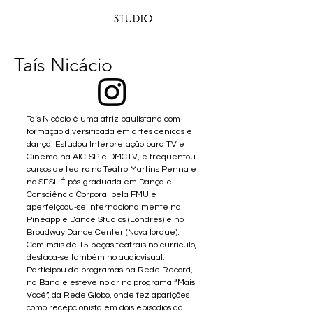
Taís Nicácio
Taís Nicácio é uma atriz paulistana com
formação diversificada em artes cénicas e
dança. Estudou Interpretação para TV e
Cinema na AIC-SP e DMCTV, e frequentou
cursos de teatro no Teatro Martins Penna e
no SESI. É pós-graduada em Dança e
Consciência Corporal pela FMU e
aperfeiçoou-se internacionalmente na
Pineapple Dance Studios (Londres) e no
Broadway Dance Center (Nova Iorque).
Com mais de 15 peças teatrais no currículo,
destaca-se também no audiovisual.
Participou de programas na Rede Record,
na Band e esteve no ar no programa “Mais
Você”, da Rede Globo, onde fez aparições
como recepcionista em dois episódios ao