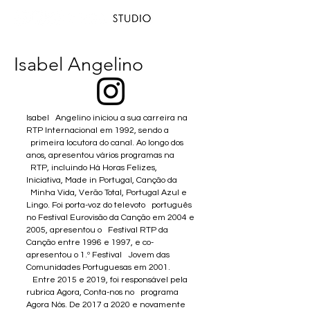
Isabel Angelino
Isabel Angelino iniciou a sua carreira na
RTP Internacional em 1992, sendo a
primeira locutora do canal. Ao longo dos
anos, apresentou vários programas na
RTP, incluindo Há Horas Felizes,
Iniciativa, Made in Portugal, Canção da
Minha Vida, Verão Total, Portugal Azul e
Lingo. Foi porta-voz do televoto português
no Festival Eurovisão da Canção em 2004 e
2005, apresentou o Festival RTP da
Canção entre 1996 e 1997, e co-
apresentou o 1.º Festival Jovem das
Comunidades Portuguesas em 2001.
Entre 2015 e 2019, foi responsável pela
rubrica Agora, Conta-nos no programa
Agora Nós. De 2017 a 2020 e novamente