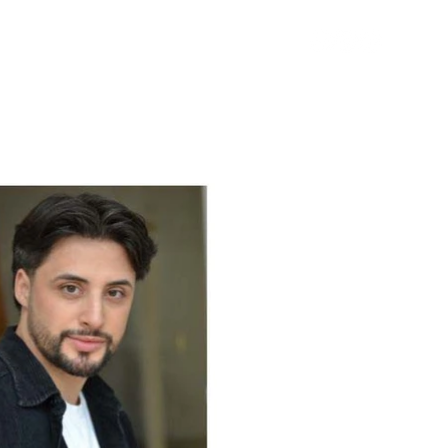
T
o
a