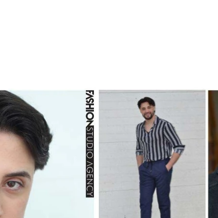
em construção
Sobre
Serviços
TALEN
LAB
FASHION SCHOOL/ em construçã
E SPOT
FILM PRODUCTION
Nova págin