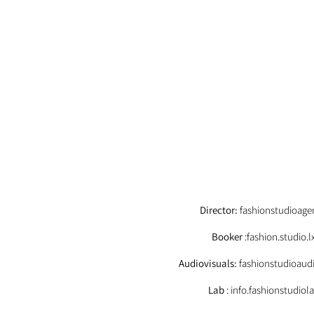
EMAIL
Director:
fashionstudioag
Booker
:fashion.studio
Audiovisuals:
fashionstudioaud
Lab
: info.fashionstudio