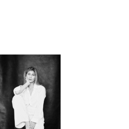
T
o
a