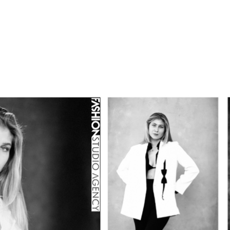
em construção
Sobre
Serviços
TALEN
LAB
FASHION SCHOOL/ em construçã
E SPOT
FILM PRODUCTION
Nova págin