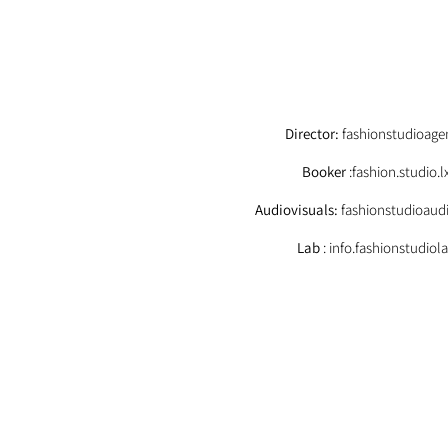
EMAIL
Director:
fashionstudioag
Booker
:fashion.studio
Audiovisuals:
fashionstudioaud
Lab
: info.fashionstudio