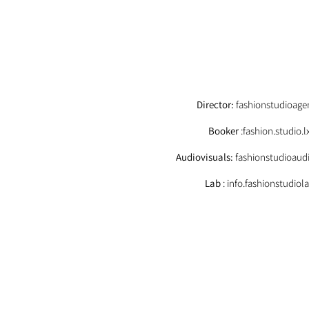
EMAIL
Director:
fashionstudioag
Booker
:fashion.studio
Audiovisuals:
fashionstudioaud
Lab
: info.fashionstudio