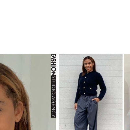
em construção
Sobre
Serviços
TALEN
LAB
FASHION SCHOOL/ em construçã
E SPOT
FILM PRODUCTION
Nova págin