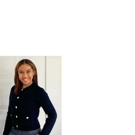
T
o
a