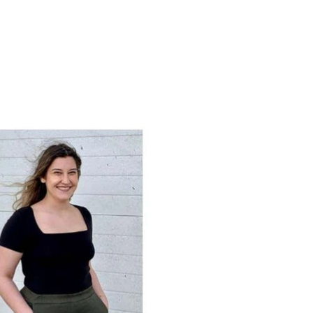
T
o
a