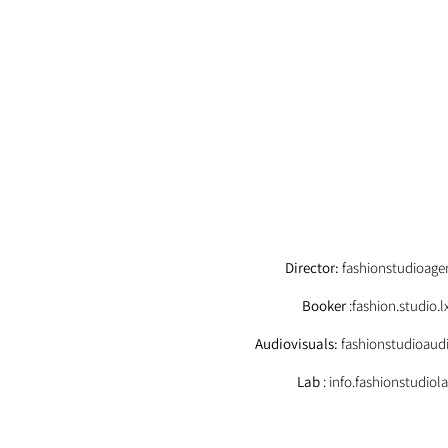
EMAIL
Director:
fashionstudioag
Booker
:fashion.studio
Audiovisuals:
fashionstudioaud
Lab
: info.fashionstudio