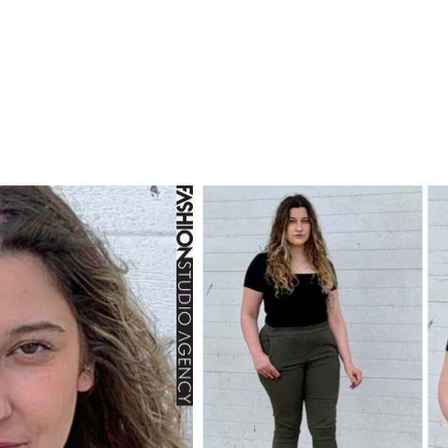
em construção
Sobre
Serviços
TALEN
LAB
FASHION SCHOOL/ em construçã
E SPOT
FILM PRODUCTION
Nova págin