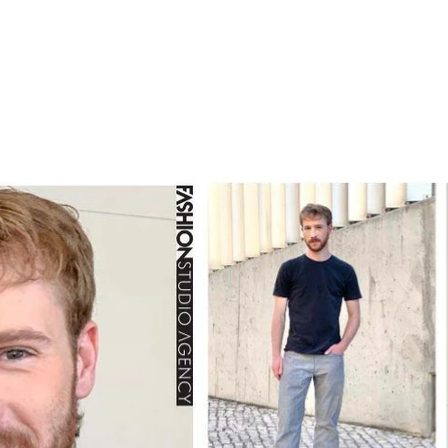
em construção
Sobre
Serviços
TALEN
LAB
FASHION SCHOOL/ em construçã
E SPOT
FILM PRODUCTION
Nova págin