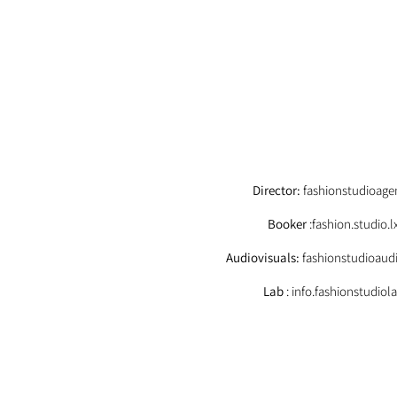
EMAIL
Director:
fashionstudioag
Booker
:fashion.studio
Audiovisuals:
fashionstudioaud
Lab
: info.fashionstudio