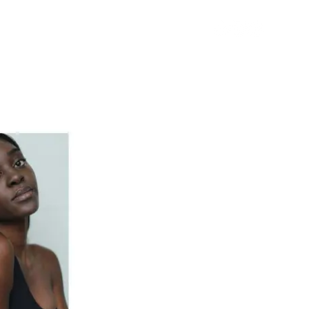
T
o
a