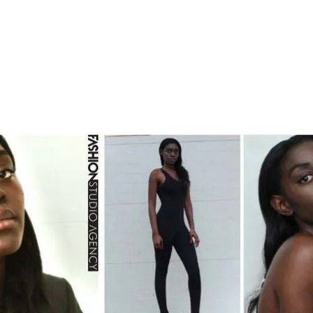
em construção
Sobre
Serviços
TALEN
LAB
FASHION SCHOOL/ em construçã
E SPOT
FILM PRODUCTION
Nova págin