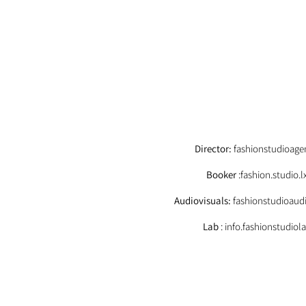
EMAIL
Director:
fashionstudioag
Booker
:fashion.studio
Audiovisuals:
fashionstudioaud
Lab
: info.fashionstudio