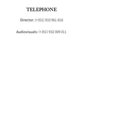
TELEPHONE
Director:
(+351)
933 961 818
Audiovisuals:
(+351)
932 009 011
Booker:
(+351) 93
EMAIL
Director:
fashionstudioagency@gmail.com
Booker
:fashion.studio.lx@gmail.com
Audiovisuals:
fashionstudioaudiovisuais@gmail.com
Lab
: info.fashionstudiolab@gmail.com