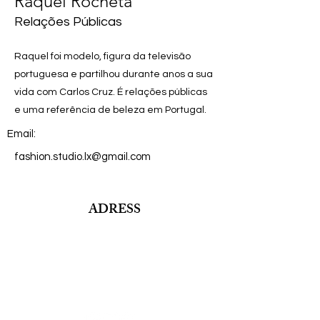
Raquel Rocheta
Relações Públicas
Raquel foi modelo, figura da televisão
portuguesa e partilhou durante anos a sua
vida com Carlos Cruz. É relações públicas
e uma referência de beleza em Portugal.
Email:
fashion.studio.lx@gmail.com
ADRESS
Fashion Studio Agency
Rua Margarida de Abreu, 13E e 13F, loja 3
1900-314
Lisboa
Portugal