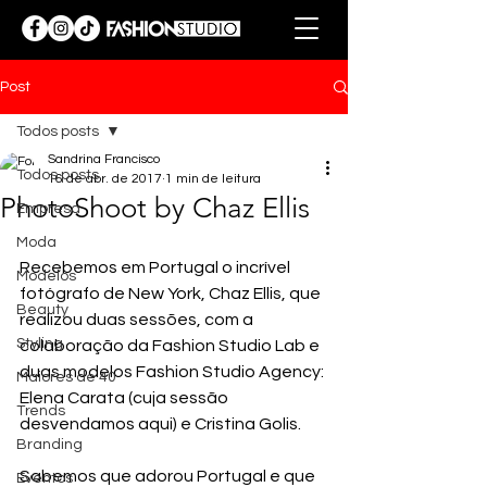
Post
Todos posts
Sandrina Francisco
Todos posts
16 de abr. de 2017
1 min de leitura
PhotoShoot by Chaz Ellis
Empresa
Moda
Recebemos em Portugal o incrível 
Modelos
fotógrafo de New York, Chaz Ellis, que 
Beauty
realizou duas sessões, com a 
Styling
colaboração da Fashion Studio Lab e 
duas modelos Fashion Studio Agency: 
Maiores de 40
Elena Carata (cuja sessão 
Trends
desvendamos aqui) e Cristina Golis.
Branding
Sabemos que adorou Portugal e que 
Eventos