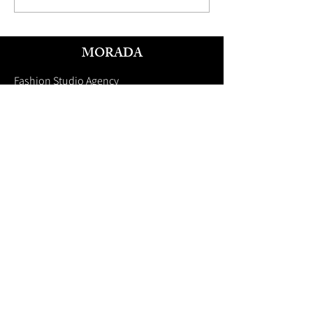
MORADA
Fashion Studio Agency
Rua Margarida de Abreu, 13E e 13F, loja 3
1900-314
Lisboa
Portugal
TELEFONE
Fashion Studio:
(+351)
933 961 818
Audiovisuais:
(+351)
932 009 011
Booker:
(+351)
920 252 041
Crafted Manager:
(+351)
961 713 711