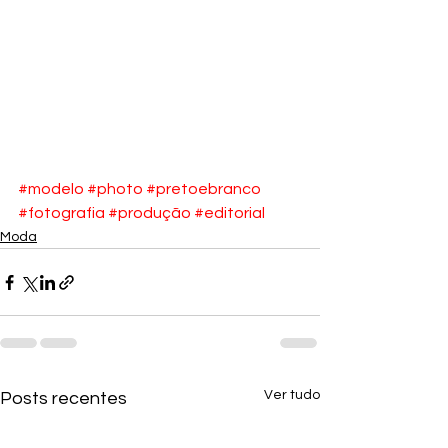
#modelo
#photo
#pretoebranco
#fotografia
#produção
#editorial
Moda
Ver tudo
Posts recentes