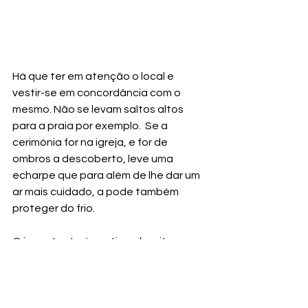
Há que ter em atenção o local e 
vestir-se em concordância com o 
mesmo. Não se levam saltos altos 
para a praia por exemplo.  Se a 
cerimónia for na igreja, e for de 
ombros a descoberto, leve uma 
echarpe que para além de lhe dar um 
ar mais cuidado, a pode também 
proteger do frio.
O importante é sentir-se bonita e 
elegante!