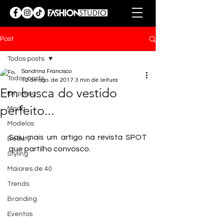
Post
Todos posts
Sandrina Francisco
Todos posts
12 de ago. de 2017
3 min de leitura
Em busca do vestido
Empresa
perfeito...
Moda
Modelos
Saiu mais um artigo na revista SPOT 
Beauty
que partilho convosco.
Styling
Maiores de 40
Trends
Branding
Eventos