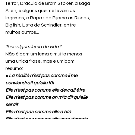
terror, Drácula de Bram Stoker, a saga 
Alien, e alguns que me levam ás 
lagrimas, o Rapaz do Pijama as Riscas, 
Bigfish, Lista de Schindler, entre 
muitos outros...
Tens algum lema de vida? 
Não é bem um lema e muito menos 
uma única frase, mas é um bom 
resumo:
« La réalité n’est pas comme il me 
conviendrait qu’elle fût
Elle n’est pas comme elle devrait être
Elle n’est pas comme on m’a dit qu’elle 
serait
Elle n’est pas comme elle a été
Elle n’est pas comme elle sera demain
La réalité extérieure a moi est comme 
elle est. »