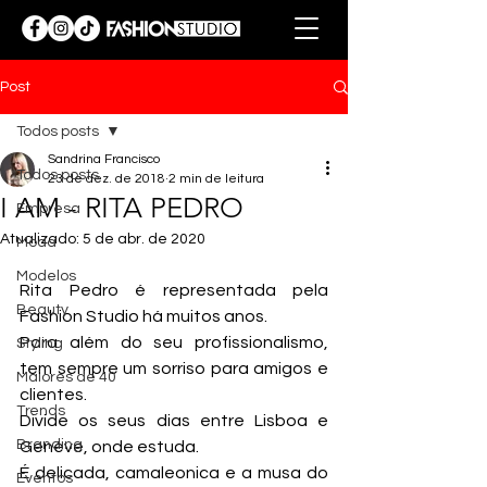
Post
Todos posts
Sandrina Francisco
Todos posts
23 de dez. de 2018
2 min de leitura
I AM - RITA PEDRO
Empresa
Atualizado:
5 de abr. de 2020
Moda
Modelos
Rita Pedro é representada pela 
Beauty
Fashion Studio há muitos anos. 
Para além do seu profissionalismo, 
Styling
tem sempre um sorriso para amigos e 
Maiores de 40
clientes.
Trends
Divide os seus dias entre Lisboa e 
Branding
Genève, onde estuda. 
É delicada, camaleonica e a musa do 
Eventos