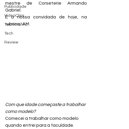
mestre de Corseterie Armando 
Publicidade
Gabriel. 
VideoClips
É a nossa convidada de hoje, na 
rubrica I AM.
Testemunho
Tech
Review
Com que idade começaste a trabalhar 
como modelo?
Comecei a trabalhar como modelo 
quando entrei para a faculdade. 