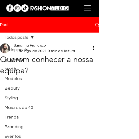
Post
Todos posts
Sandrina Francisco
Todos posts
11 de ago. de 2021
0 min de leitura
Querem conhecer a nossa
Empresa
equipa?
Moda
Modelos
Beauty
Styling
Maiores de 40
Trends
Branding
Eventos