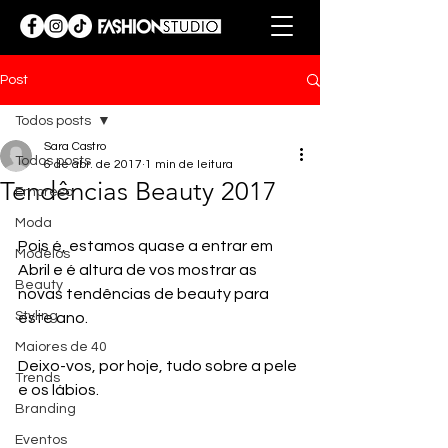
Post
Todos posts
Sara Castro
Todos posts
6 de abr. de 2017
1 min de leitura
Tendências Beauty 2017
Empresa
Moda
Pois é, estamos quase a entrar em 
Modelos
Abril e é altura de vos mostrar as 
Beauty
novas tendências de beauty para 
Styling
este ano.
Maiores de 40
Deixo-vos, por hoje, tudo sobre a pele 
Trends
e os lábios.
Branding
Eventos