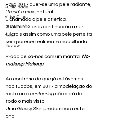
Para 2017 quer-se uma pele radiante, 
Publicidade
"
fresh
" e mais natural. 
VideoClips
É chamada a pele atlética. 
Testemunho
Os iluminadores continuarão a ser 
fulcrais assim como uma pele perfeita 
Tech
sem parecer realmente maquilhada.
Review
Prada deixa-nos com um mantra: 
No-
makeup Makeup
.
Ao contrário do que já estávamos 
habituados, em 2017 a modelação do 
rosto ou o 
contouring 
não será de 
todo o mais visto.
Uma Glossy Skin predominará este 
ano!