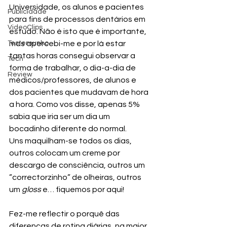
Universidade, os alunos e pacientes 
Publicidade
para fins de processos dentários em 
VideoClips
estudo. Não é isto que é importante, 
Testemunho
mas apercebi-me e por lá estar 
tantas horas consegui observar a 
Tech
forma de trabalhar, o dia-a-dia de 
Review
médicos/professores, de alunos e 
dos pacientes que mudavam de hora 
a hora. Como vos disse, apenas 5% 
sabia que iria ser um dia um 
bocadinho diferente do normal.
Uns maquilham-se todos os dias, 
outros colocam um creme por 
descargo de consciência, outros um 
”correctorzinho” de olheiras, outros 
um 
gloss
 e… fiquemos por aqui!
Fez-me reflectir o porquê das 
diferenças de rotina diárias, na maior 