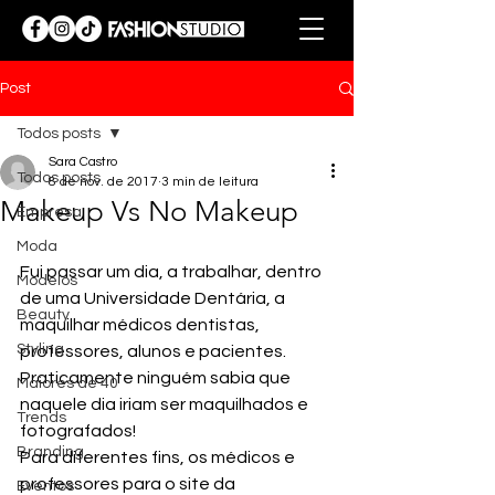
Post
Todos posts
Sara Castro
Todos posts
8 de nov. de 2017
3 min de leitura
Makeup Vs No Makeup
Empresa
Moda
Fui passar um dia, a trabalhar, dentro 
Modelos
de uma Universidade Dentária, a 
Beauty
maquilhar médicos dentistas, 
Styling
professores, alunos e pacientes. 
Praticamente ninguém sabia que 
Maiores de 40
naquele dia iriam ser maquilhados e 
Trends
fotografados! 
Branding
Para diferentes fins, os médicos e 
professores para o site da 
Eventos